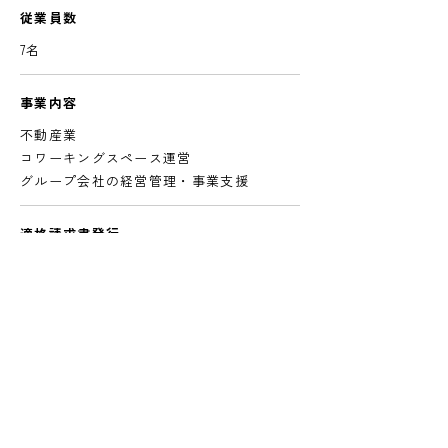
従業員数
7名
事業内容
不動産業
コワーキングスペース運営
グループ会社の経営管理・事業支援
適格請求書発行
事業者登録番号
T1011101081043
許可・登録・免許
宅地建物取引業：東京都知事（1）第110807
号
賃貸住宅管理業：国土交通大臣（1）第
003390号